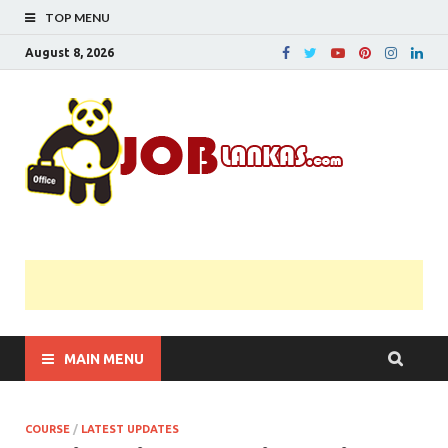
TOP MENU
August 8, 2026
JobL
Government 
Private Job
Vacancies |
Gazette | Pas
Papers |
Applications….
MAIN MENU
COURSE
/
LATEST UPDATES