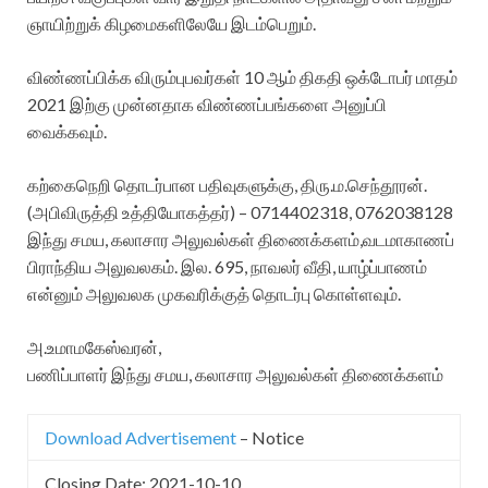
ஞாயிற்றுக் கிழமைகளிலேயே இடம்பெறும்.
விண்ணப்பிக்க விரும்புபவர்கள் 10 ஆம் திகதி ஒக்டோபர் மாதம்
2021 இற்கு முன்னதாக விண்ணப்பங்களை அனுப்பி
வைக்கவும்.
கற்கைநெறி தொடர்பான பதிவுகளுக்கு, திரு.ம.செந்தூரன்.
(அபிவிருத்தி உத்தியோகத்தர்) – 0714402318, 0762038128
இந்து சமய, கலாசார அலுவல்கள் திணைக்களம்,வடமாகாணப்
பிராந்திய அலுவலகம். இல. 695, நாவலர் வீதி, யாழ்ப்பாணம்
என்னும் அலுவலக முகவரிக்குத் தொடர்பு கொள்ளவும்.
அ.உமாமகேஸ்வரன்,
பணிப்பாளர் இந்து சமய, கலாசார அலுவல்கள் திணைக்களம்
Download Advertisement
– Notice
Closing Date: 2021-10-10